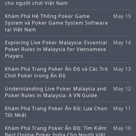
cho người chơi Việt Nam
Khám Phá Hệ Thống Poker Game
May 15
System và Poker Game System Software
tại Việt Nam
Exploring Live Poker Malaysia: Essential
May 14
Poker Rules in Malaysia for Vietnamese
Players
Khám Phá Trang Poker Ấn Độ và Các Trò
May 13
Chơi Poker trong Ấn Độ
Understanding Live Poker Malaysia and
May 12
Poker Rules in Malaysia: A VN Guide
Khám Phá Trang Poker Ấn Độ: Lựa Chọn
May 11
Tốt Nhất
Khám Phá Trang Poker Ấn Độ: Tìm Kiếm
May 10
Best Online Poker India Cho Người Việt