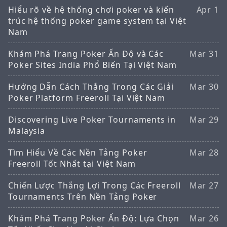
Hiểu rõ về hệ thống chơi poker và kiến
Apr 1
trúc hệ thống poker game system tại Việt
Nam
Khám Phá Trang Poker Ấn Độ và Các
Mar 31
Poker Sites India Phổ Biến Tại Việt Nam
Hướng Dẫn Cách Thắng Trong Các Giải
Mar 30
Poker Platform Freeroll Tại Việt Nam
Discovering Live Poker Tournaments in
Mar 29
Malaysia
Tìm Hiểu Về Các Nền Tảng Poker
Mar 28
Freeroll Tốt Nhất tại Việt Nam
Chiến Lược Thắng Lợi Trong Các Freeroll
Mar 27
Tournaments Trên Nền Tảng Poker
Khám Phá Trang Poker Ấn Độ: Lựa Chọn
Mar 26