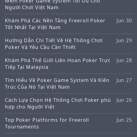
Mềm Poker Game System Tối Ưu Cho
Người Chơi Việt Nam
Khám Phá Các Nền Tảng Freeroll Poker
Jun 30
Tốt Nhất Tại Việt Nam
Hướng Dẫn Chi Tiết Về Hệ Thống Chơi
Jun 29
Poker Và Yêu Cầu Cần Thiết
Khám Phá Thế Giới Liên Hoan Poker Trực
Jun 28
Tiếp Tại Malaysia
Tìm Hiểu Về Poker Game System Và Kiến
Jun 27
Trúc Của Nó Tại Việt Nam
Cách Lựa Chọn Hệ Thống Chơi Poker phù
Jun 26
hợp cho Người Việt
Top Poker Platforms for Freeroll
Jun 25
Tournaments