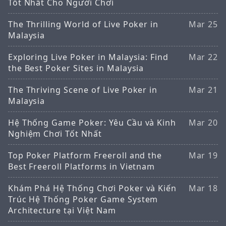
Tốt Nhất Cho Người Chơi
The Thrilling World of Live Poker in
Mar 25
Malaysia
Exploring Live Poker in Malaysia: Find
Mar 22
the Best Poker Sites in Malaysia
The Thriving Scene of Live Poker in
Mar 21
Malaysia
Hệ Thống Game Poker: Yêu Cầu và Kinh
Mar 20
Nghiệm Chơi Tốt Nhất
Top Poker Platform Freeroll and the
Mar 19
Best Freeroll Platforms in Vietnam
Khám Phá Hệ Thống Chơi Poker và Kiến
Mar 18
Trúc Hệ Thống Poker Game System
Architecture tại Việt Nam