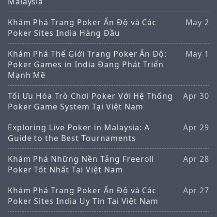
Malaysia
Khám Phá Trang Poker Ấn Độ và Các
May 2
Poker Sites India Hàng Đầu
Khám Phá Thế Giới Trang Poker Ấn Độ:
May 1
Poker Games in India Đang Phát Triển
Mạnh Mẽ
Tối Ưu Hóa Trò Chơi Poker Với Hệ Thống
Apr 30
Poker Game System Tại Việt Nam
Exploring Live Poker in Malaysia: A
Apr 29
Guide to the Best Tournaments
Khám Phá Những Nền Tảng Freeroll
Apr 28
Poker Tốt Nhất Tại Việt Nam
Khám Phá Trang Poker Ấn Độ và Các
Apr 27
Poker Sites India Uy Tín Tại Việt Nam