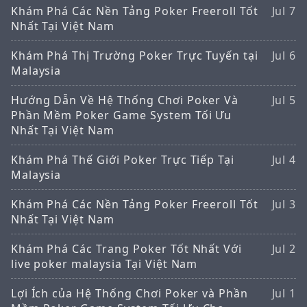
Khám Phá Các Nền Tảng Poker Freeroll Tốt
Jul 7
Nhất Tại Việt Nam
Khám Phá Thị Trường Poker Trực Tuyến tại
Jul 6
Malaysia
Hướng Dẫn Về Hệ Thống Chơi Poker Và
Jul 5
Phần Mềm Poker Game System Tối Ưu
Nhất Tại Việt Nam
Khám Phá Thế Giới Poker Trực Tiếp Tại
Jul 4
Malaysia
Khám Phá Các Nền Tảng Poker Freeroll Tốt
Jul 3
Nhất Tại Việt Nam
Khám Phá Các Trang Poker Tốt Nhất Với
Jul 2
live poker malaysia Tại Việt Nam
Lợi Ích của Hệ Thống Chơi Poker và Phần
Jul 1