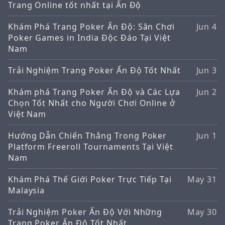
Trang Online tốt nhất tại Ấn Độ
Khám Phá Trang Poker Ấn Độ: Sân Chơi
Jun 4
Poker Games in India Độc Đáo Tại Việt
Nam
Trải Nghiệm Trang Poker Ấn Độ Tốt Nhất
Jun 3
Khám phá Trang Poker Ấn Độ và Các Lựa
Jun 2
Chọn Tốt Nhất cho Người Chơi Online ở
Việt Nam
Hướng Dẫn Chiến Thắng Trong Poker
Jun 1
Platform Freeroll Tournaments Tại Việt
Nam
Khám Phá Thế Giới Poker Trực Tiếp Tại
May 31
Malaysia
Trải Nghiệm Poker Ấn Độ Với Những
May 30
Trang Poker Ấn Độ Tốt Nhất