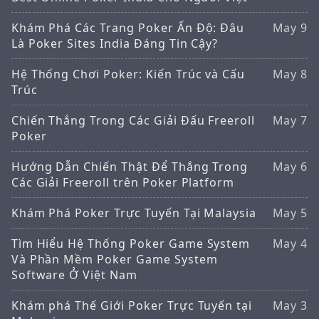
Khám Phá Các Trang Poker Ấn Độ: Đâu
May 9
Là Poker Sites India Đáng Tin Cậy?
Hệ Thống Chơi Poker: Kiến Trúc và Cấu
May 8
Trúc
Chiến Thắng Trong Các Giải Đấu Freeroll
May 7
Poker
Hướng Dẫn Chiến Thật Để Thắng Trong
May 6
Các Giải Freeroll trên Poker Platform
Khám Phá Poker Trực Tuyến Tại Malaysia
May 5
Tìm Hiểu Hệ Thống Poker Game System
May 4
Và Phần Mềm Poker Game System
Software Ở Việt Nam
Khám phá Thế Giới Poker Trực Tuyến tại
May 3