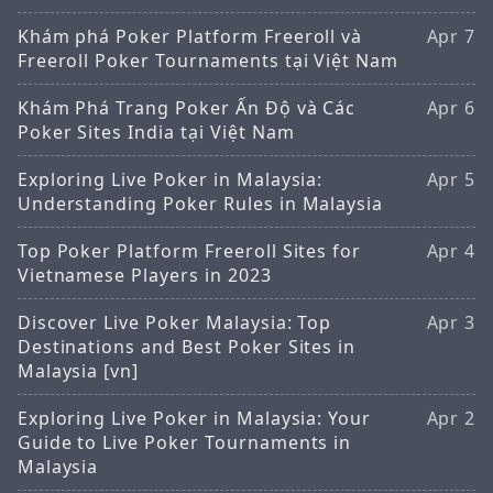
Khám phá Poker Platform Freeroll và
Apr 7
Freeroll Poker Tournaments tại Việt Nam
Khám Phá Trang Poker Ấn Độ và Các
Apr 6
Poker Sites India tại Việt Nam
Exploring Live Poker in Malaysia:
Apr 5
Understanding Poker Rules in Malaysia
Top Poker Platform Freeroll Sites for
Apr 4
Vietnamese Players in 2023
Discover Live Poker Malaysia: Top
Apr 3
Destinations and Best Poker Sites in
Malaysia [vn]
Exploring Live Poker in Malaysia: Your
Apr 2
Guide to Live Poker Tournaments in
Malaysia