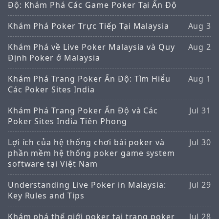
Độ: Khám Phá Các Game Poker Tại Ấn Độ
Khám Phá Poker Trực Tiếp Tại Malaysia
Aug 3
Khám Phá về Live Poker Malaysia và Quy
Aug 2
Định Poker ở Malaysia
Khám Phá Trang Poker Ấn Độ: Tìm Hiểu
Aug 1
Các Poker Sites India
Khám Phá Trang Poker Ấn Độ và Các
Jul 31
Poker Sites India Tiên Phong
Lợi ích của hệ thống chơi bài poker và
Jul 30
phần mềm hệ thống poker game system
software tại Việt Nam
Understanding Live Poker in Malaysia:
Jul 29
Key Rules and Tips
Khám phá thế giới poker tại trang poker
Jul 28