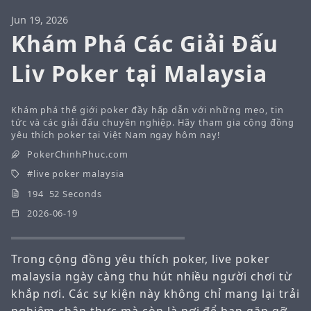
Jun 19, 2026
Khám Phá Các Giải Đấu
Liv Poker tại Malaysia
Khám phá thế giới poker đầy hấp dẫn với những mẹo, tin
tức và các giải đấu chuyên nghiệp. Hãy tham gia cộng đồng
yêu thích poker tại Việt Nam ngay hôm nay!
PokerChinhPhuc.com
live poker malaysia
194 52 Seconds
2026-06-19
Trong cộng đồng yêu thích poker, live poker
malaysia ngày càng thu hút nhiều người chơi từ
khắp nơi. Các sự kiện này không chỉ mang lại trải