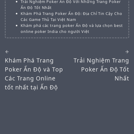
Trải Nghiệm Poker Ấn Độ Với Những Trang Poker
Ấn Độ Tốt Nhất
Khám Phá Trang Poker Ấn Độ: Địa Chỉ Tin Cậy Cho
Các Game Thủ Tại Việt Nam
Khám phá các trang poker Ấn Độ và lựa chọn best
online poker India cho người Việt
Khám Phá Trang
Trải Nghiệm Trang
Poker Ấn Độ và Top
Poker Ấn Độ Tốt
Các Trang Online
Nhất
tốt nhất tại Ấn Độ