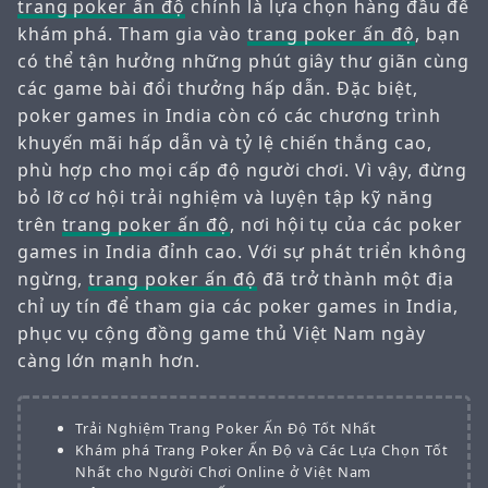
trang poker ấn độ
chính là lựa chọn hàng đầu để
khám phá. Tham gia vào
trang poker ấn độ
, bạn
có thể tận hưởng những phút giây thư giãn cùng
các game bài đổi thưởng hấp dẫn. Đặc biệt,
poker games in India còn có các chương trình
khuyến mãi hấp dẫn và tỷ lệ chiến thắng cao,
phù hợp cho mọi cấp độ người chơi. Vì vậy, đừng
bỏ lỡ cơ hội trải nghiệm và luyện tập kỹ năng
trên
trang poker ấn độ
, nơi hội tụ của các poker
games in India đỉnh cao. Với sự phát triển không
ngừng,
trang poker ấn độ
đã trở thành một địa
chỉ uy tín để tham gia các poker games in India,
phục vụ cộng đồng game thủ Việt Nam ngày
càng lớn mạnh hơn.
Trải Nghiệm Trang Poker Ấn Độ Tốt Nhất
Khám phá Trang Poker Ấn Độ và Các Lựa Chọn Tốt
Nhất cho Người Chơi Online ở Việt Nam