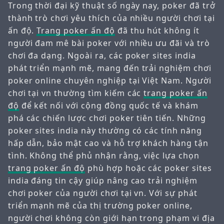
Trong thời đại kỹ thuật số ngày nay, poker đã trở
thành trò chơi yêu thích của nhiều người chơi tại
ấn độ.
Trang poker ấn độ
đã thu hút không ít
người đam mê bài poker với nhiều ưu đãi và trò
chơi đa dạng. Ngoài ra, các poker sites india
phát triển mạnh mẽ, mang đến trải nghiệm chơi
poker online chuyên nghiệp tại Việt Nam. Người
chơi tại vn thường tìm kiếm các
trang poker ấn
độ
để kết nối với cộng đồng quốc tế và khám
phá các chiến lược chơi poker tiên tiến. Những
poker sites india này thường có các tính năng
hấp dẫn, bảo mật cao và hỗ trợ khách hàng tận
tình. Không thể phủ nhận rằng, việc lựa chọn
trang poker ấn độ
phù hợp hoặc các poker sites
india đáng tin cậy giúp nâng cao trải nghiệm
chơi poker của người chơi tại vn. Với sự phát
triển mạnh mẽ của thị trường poker online,
người chơi không còn giới hạn trong phạm vi địa