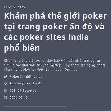
Feb 15, 2026
Khám phá thế giới poker
tại trang poker ấn độ và
các poker sites india
phổ biến
Khám phá thế giới poker đầy hấp dẫn với những mẹo, tin
tức và các giải đấu chuyên nghiệp. Hãy tham gia cộng đồng
yêu thích poker tại Việt Nam ngay hôm nay!
PokerChinhPhuc.com
trang poker ấn độ
198 54 Seconds
2026-02-15