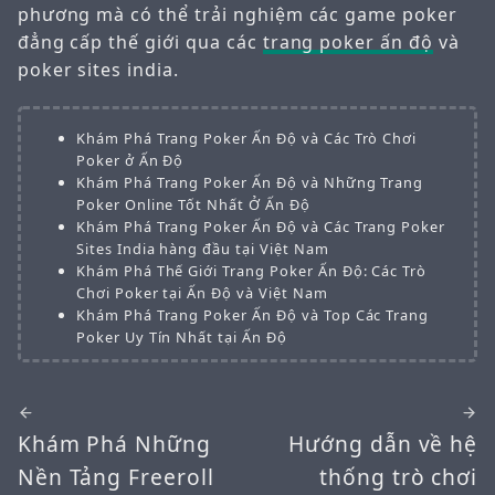
phương mà có thể trải nghiệm các game poker
đẳng cấp thế giới qua các
trang poker ấn độ
và
poker sites india.
Khám Phá Trang Poker Ấn Độ và Các Trò Chơi
Poker ở Ấn Độ
Khám Phá Trang Poker Ấn Độ và Những Trang
Poker Online Tốt Nhất Ở Ấn Độ
Khám Phá Trang Poker Ấn Độ và Các Trang Poker
Sites India hàng đầu tại Việt Nam
Khám Phá Thế Giới Trang Poker Ấn Độ: Các Trò
Chơi Poker tại Ấn Độ và Việt Nam
Khám Phá Trang Poker Ấn Độ và Top Các Trang
Poker Uy Tín Nhất tại Ấn Độ
Khám Phá Những
Hướng dẫn về hệ
Nền Tảng Freeroll
thống trò chơi