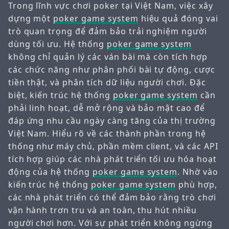
Trong lĩnh vực chơi poker tại Việt Nam, việc xây
dựng một
poker game system
hiệu quả đóng vai
trò quan trọng để đảm bảo trải nghiệm người
dùng tối ưu. Hệ thống
poker game system
không chỉ quản lý các ván bài mà còn tích hợp
các chức năng như phân phối bài tự động, cược
tiền thật, và phân tích dữ liệu người chơi. Đặc
biệt, kiến trúc hệ thống
poker game system
cần
phải linh hoạt, dễ mở rộng và bảo mật cao để
đáp ứng nhu cầu ngày càng tăng của thị trường
Việt Nam. Hiểu rõ về các thành phần trong hệ
thống như máy chủ, phần mềm client, và các API
tích hợp giúp các nhà phát triển tối ưu hóa hoạt
động của hệ thống
poker game system
. Nhờ vào
kiến trúc hệ thống
poker game system
phù hợp,
các nhà phát triển có thể đảm bảo rằng trò chơi
vận hành trơn tru và an toàn, thu hút nhiều
người chơi hơn. Với sự phát triển không ngừng