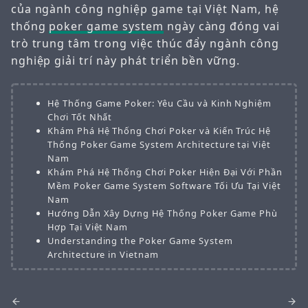
của ngành công nghiệp game tại Việt Nam, hệ
thống
poker game system
ngày càng đóng vai
trò trung tâm trong việc thúc đẩy ngành công
nghiệp giải trí này phát triển bền vững.
Hệ Thống Game Poker: Yêu Cầu và Kinh Nghiệm
Chơi Tốt Nhất
Khám Phá Hệ Thống Chơi Poker và Kiến Trúc Hệ
Thống Poker Game System Architecture tại Việt
Nam
Khám Phá Hệ Thống Chơi Poker Hiện Đại Với Phần
Mềm Poker Game System Software Tối Ưu Tại Việt
Nam
Hướng Dẫn Xây Dựng Hệ Thống Poker Game Phù
Hợp Tại Việt Nam
Understanding the Poker Game System
Architecture in Vietnam