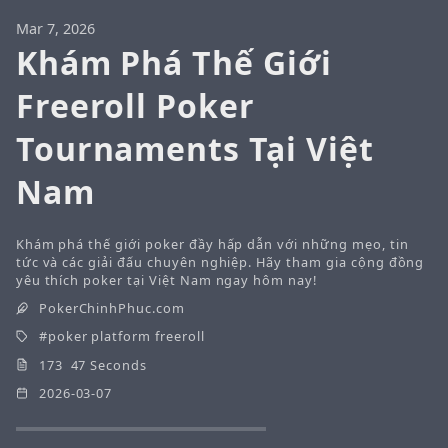
Mar 7, 2026
Khám Phá Thế Giới
Freeroll Poker
Tournaments Tại Việt
Nam
Khám phá thế giới poker đầy hấp dẫn với những mẹo, tin
tức và các giải đấu chuyên nghiệp. Hãy tham gia cộng đồng
yêu thích poker tại Việt Nam ngay hôm nay!
PokerChinhPhuc.com
poker platform freeroll
173 47 Seconds
2026-03-07