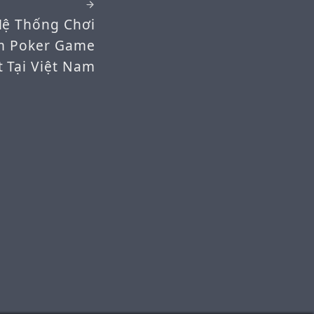
ệ Thống Chơi
m Poker Game
 Tại Việt Nam