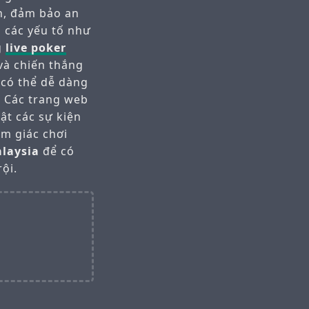
ín, đảm bảo an
n các yếu tố như
g
live poker
và chiến thắng
 có thể dễ dàng
. Các trang web
ật các sự kiện
m giác chơi
alaysia
để có
rội.