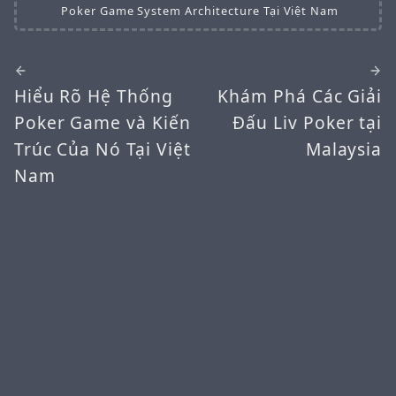
Poker Game System Architecture Tại Việt Nam
Hiểu Rõ Hệ Thống
Khám Phá Các Giải
Poker Game và Kiến
Đấu Liv Poker tại
Trúc Của Nó Tại Việt
Malaysia
Nam