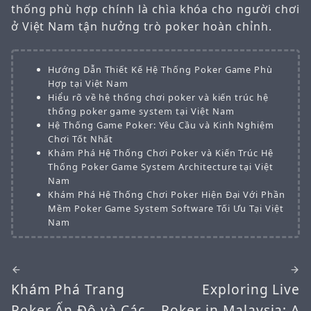
thống phù hợp chính là chìa khóa cho người chơi
ở Việt Nam tận hưởng trò poker hoàn chỉnh.
Hướng Dẫn Thiết Kế Hệ Thống Poker Game Phù
Hợp tại Việt Nam
Hiểu rõ về hệ thống chơi poker và kiến trúc hệ
thống poker game system tại Việt Nam
Hệ Thống Game Poker: Yêu Cầu và Kinh Nghiệm
Chơi Tốt Nhất
Khám Phá Hệ Thống Chơi Poker và Kiến Trúc Hệ
Thống Poker Game System Architecture tại Việt
Nam
Khám Phá Hệ Thống Chơi Poker Hiện Đại Với Phần
Mềm Poker Game System Software Tối Ưu Tại Việt
Nam
Khám Phá Trang
Exploring Live
Poker Ấn Độ và Các
Poker in Malaysia: A