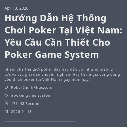
Apr 13, 2026
Hướng Dẫn Hệ Thống
Chơi Poker Tại Việt Nam:
Yêu Cầu Cần Thiết Cho
Poker Game System
Khám phá thế giới poker đầy hấp dẫn với những mẹo, tin
tức và các giải đấu chuyên nghiệp. Hãy tham gia cộng đồng
yêu thích poker tại Việt Nam ngay hôm nay!
PokerChinhPhuc.com
poker game system
176 48 Seconds
2026-04-13