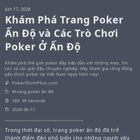
Jun 17, 2026
Khám Phá Trang Poker
Ấn Độ và Các Trò Chơi
Poker Ở Ấn Độ
Khám phá thế giới poker đầy hấp dẫn với những mẹo, tin
tức và các giải đấu chuyên nghiệp. Hãy tham gia cộng đồng
yêu thích poker tại Việt Nam ngay hôm nay!
PokerChinhPhuc.com
trang poker ấn độ
183 49 Seconds
2026-06-17
Trong thời đại số, trang poker ấn độ đã trở
thành điểm đến phổ biến cho những người yêu