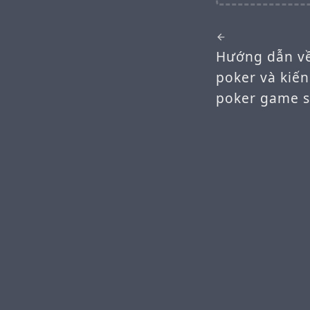
Hướng dẫn về
poker và kiến
poker game s