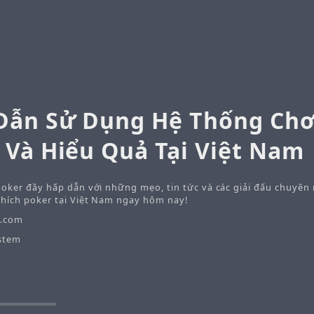
ẫn Sử Dụng Hệ Thống Chơ
 Và Hiểu Quả Tại Việt Nam
poker đầy hấp dẫn với những mẹo, tin tức và các giải đấu chuyên
thích poker tại Việt Nam ngay hôm nay!
c.com
stem