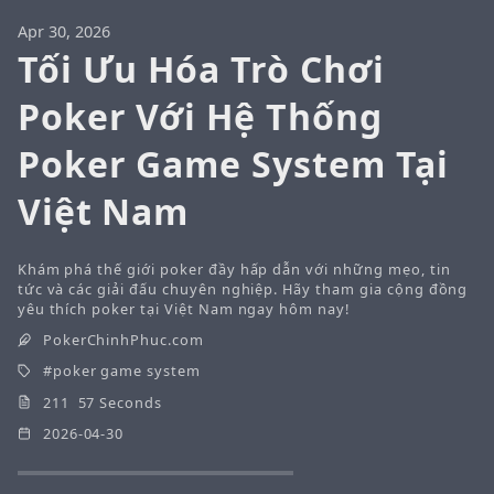
Apr 30, 2026
Tối Ưu Hóa Trò Chơi
Poker Với Hệ Thống
Poker Game System Tại
Việt Nam
Khám phá thế giới poker đầy hấp dẫn với những mẹo, tin
tức và các giải đấu chuyên nghiệp. Hãy tham gia cộng đồng
yêu thích poker tại Việt Nam ngay hôm nay!
PokerChinhPhuc.com
poker game system
211 57 Seconds
2026-04-30