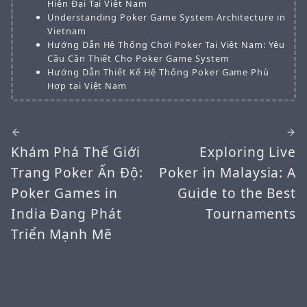
Hiện Đại Tại Việt Nam
Understanding Poker Game System Architecture in
Vietnam
Hướng Dẫn Hệ Thống Chơi Poker Tại Việt Nam: Yêu
Cầu Cần Thiết Cho Poker Game System
Hướng Dẫn Thiết Kế Hệ Thống Poker Game Phù
Hợp tại Việt Nam
Khám Phá Thế Giới
Exploring Live
Trang Poker Ấn Độ:
Poker in Malaysia: A
Poker Games in
Guide to the Best
India Đang Phát
Tournaments
Triển Mạnh Mẽ