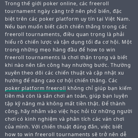
Trong thế giới poker online, các freeroll
tournament ngày càng trở nên phổ biến, đặc
biệt trên các poker platform uy tín tại Việt Nam.
Nếu bạn muốn biết cách chiến thắng trong các
freeroll tournaments, điều quan trọng là phải
hiểu rõ chiến lược và tận dụng tối đa cơ hội. Một
trong những mẹo hàng đầu để how to win
freeroll tournaments là chơi thận trọng và biết
khi nào nên tấn công hay nhường bước. Thường
xuyên theo dõi các chiến thuật và cập nhật xu
hướng để nâng cao cơ hội chiến thắng. Các
poker platform freeroll
không chỉ giúp bạn kiếm
tiền mà còn là sân chơi an toàn, giúp bạn luyện
tập kỹ năng mà không mất tiền thật. Để thành
công, hãy nhắm vào việc học hỏi từ những người
chơi có kinh nghiệm và phân tích các ván chơi
của mình. Với chiến thuật đúng đắn, việc biết
how to win freeroll tournaments sẽ trở nên dễ