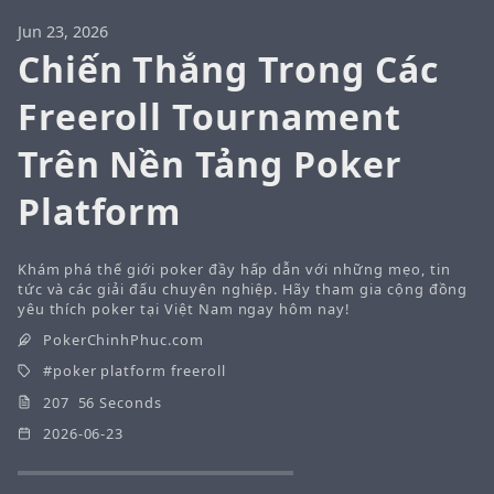
Jun 23, 2026
Chiến Thắng Trong Các
Freeroll Tournament
Trên Nền Tảng Poker
Platform
Khám phá thế giới poker đầy hấp dẫn với những mẹo, tin
tức và các giải đấu chuyên nghiệp. Hãy tham gia cộng đồng
yêu thích poker tại Việt Nam ngay hôm nay!
PokerChinhPhuc.com
poker platform freeroll
207 56 Seconds
2026-06-23