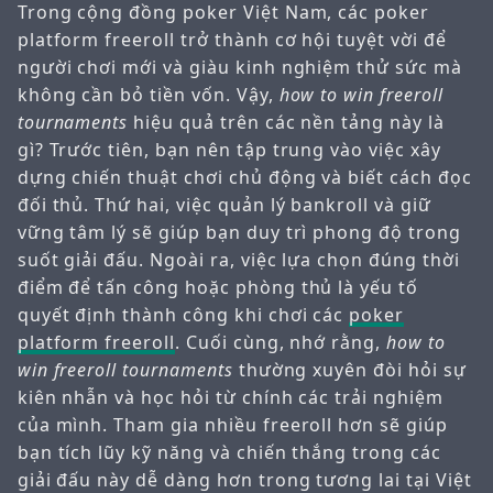
Trong cộng đồng poker Việt Nam, các poker
platform freeroll trở thành cơ hội tuyệt vời để
người chơi mới và giàu kinh nghiệm thử sức mà
không cần bỏ tiền vốn. Vậy,
how to win freeroll
tournaments
hiệu quả trên các nền tảng này là
gì? Trước tiên, bạn nên tập trung vào việc xây
dựng chiến thuật chơi chủ động và biết cách đọc
đối thủ. Thứ hai, việc quản lý bankroll và giữ
vững tâm lý sẽ giúp bạn duy trì phong độ trong
suốt giải đấu. Ngoài ra, việc lựa chọn đúng thời
điểm để tấn công hoặc phòng thủ là yếu tố
quyết định thành công khi chơi các
poker
platform freeroll
. Cuối cùng, nhớ rằng,
how to
win freeroll tournaments
thường xuyên đòi hỏi sự
kiên nhẫn và học hỏi từ chính các trải nghiệm
của mình. Tham gia nhiều freeroll hơn sẽ giúp
bạn tích lũy kỹ năng và chiến thắng trong các
giải đấu này dễ dàng hơn trong tương lai tại Việt