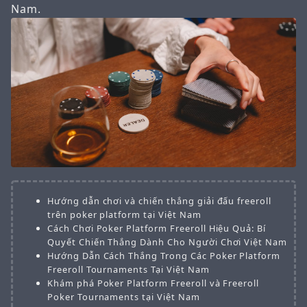
Nam.
Hướng dẫn chơi và chiến thắng giải đấu freeroll
trên poker platform tại Việt Nam
Cách Chơi Poker Platform Freeroll Hiệu Quả: Bí
Quyết Chiến Thắng Dành Cho Người Chơi Việt Nam
Hướng Dẫn Cách Thắng Trong Các Poker Platform
Freeroll Tournaments Tại Việt Nam
Khám phá Poker Platform Freeroll và Freeroll
Poker Tournaments tại Việt Nam