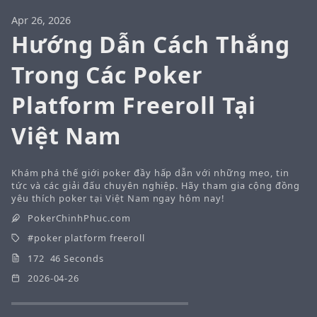
Apr 26, 2026
Hướng Dẫn Cách Thắng
Trong Các Poker
Platform Freeroll Tại
Việt Nam
Khám phá thế giới poker đầy hấp dẫn với những mẹo, tin
tức và các giải đấu chuyên nghiệp. Hãy tham gia cộng đồng
yêu thích poker tại Việt Nam ngay hôm nay!
PokerChinhPhuc.com
poker platform freeroll
172 46 Seconds
2026-04-26