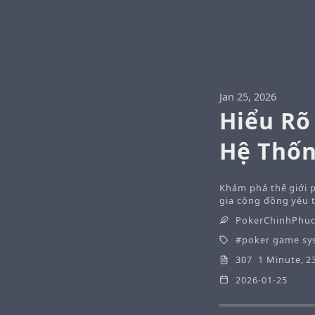
Jan 25, 2026
Hiểu Rõ
Hệ Thốn
Khám phá thế giới 
gia cộng đồng yêu 
PokerChinhPhu
poker game sy
307 1 Minute, 2
2026-01-25