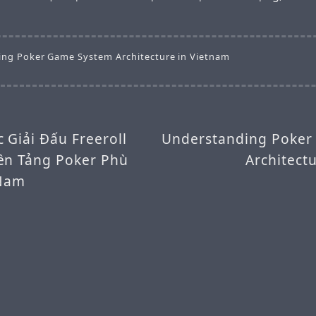
ng Poker Game System Architecture in Vietnam
 Giải Đấu Freeroll
Understanding Poker
ền Tảng Poker Phù
Architect
 Nam