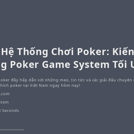
 Hệ Thống Chơi Poker: Kiến
g Poker Game System Tối
poker đầy hấp dẫn với những mẹo, tin tức và các giải đấu chuyên
thích poker tại Việt Nam ngay hôm nay!
c.com
stem
3 Seconds