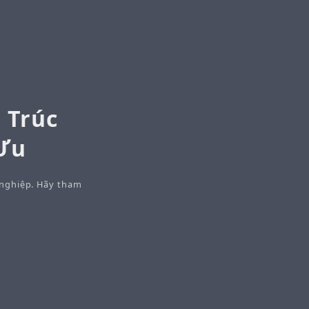
 Trúc
 Ưu
 nghiệp. Hãy tham