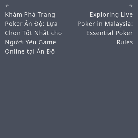
Khám Phá Trang
Exploring Live
Poker Ấn Độ: Lựa
Poker in Malaysia:
Chọn Tốt Nhất cho
Essential Poker
Người Yêu Game
Rules
Online tại Ấn Độ