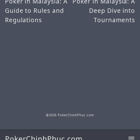
Poker in Malaysia: A
Poker in Malaysia: A
Guide to Rules and
Deep Dive into
Regulations
Tournaments
@2026 PokerChinhPhuc.com
PokerChinhPhuc.com