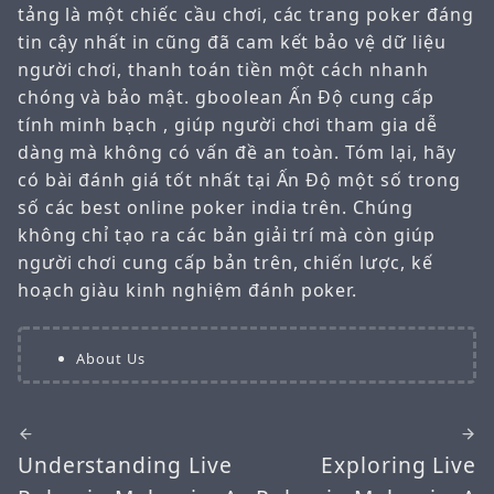
tảng là một chiếc cầu chơi, các trang poker đáng
tin cậy nhất in cũng đã cam kết bảo vệ dữ liệu
người chơi, thanh toán tiền một cách nhanh
chóng và bảo mật. gboolean Ấn Độ cung cấp
tính minh bạch , giúp người chơi tham gia dễ
dàng mà không có vấn đề an toàn. Tóm lại, hãy
có bài đánh giá tốt nhất tại Ấn Độ một số trong
số các best online poker india trên. Chúng
không chỉ tạo ra các bản giải trí mà còn giúp
người chơi cung cấp bản trên, chiến lược, kế
hoạch giàu kinh nghiệm đánh poker.
About Us
Understanding Live
Exploring Live