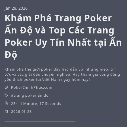
Jan 28, 2026
Khám Phá Trang Poker
Ấn Độ và Top Các Trang
Poker Uy Tín Nhất tại Ấn
Độ
Khám phá thế giới poker đầy hấp dẫn với những mẹo, tin
tức và các giải đấu chuyên nghiệp. Hãy tham gia cộng đồng
yêu thích poker tại Việt Nam ngay hôm nay!
PokerChinhPhuc.com
trang poker ấn độ
284 1 Minute, 17 Seconds
2026-01-28