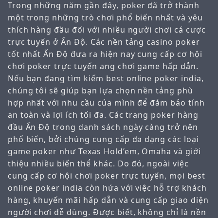
Trong những năm gần đây, poker đã trở thành
một trong những trò chơi phổ biến nhất và yêu
thích hàng đầu đối với nhiều người chơi cá cược
trực tuyến ở Ấn Độ. Các nền tảng casino poker
tốt nhất Ấn Độ đưa ra hiện nay cung cấp cơ hội
chơi poker trực tuyến ang chơi game hấp dẫn.
Nếu bạn đang tìm kiếm best online poker india,
chúng tôi sẽ giúp bạn lựa chọn nền tảng phù
hợp nhất với nhu cầu của mình để đảm bảo tính
an toàn và lợi ích tối đa. Các trang poker hàng
đầu Ấn Độ trong danh sách ngày càng trở nên
phổ biến, bởi chúng cung cấp đa dạng các loại
game poker như Texas Hold’em, Omaha và giới
thiệu nhiều biến thể khác. Do đó, ngoài việc
cung cấp cơ hội chơi poker trực tuyến, mọi best
online poker india còn hứa với việc hỗ trợ khách
hàng, khuyến mãi hấp dẫn và cung cấp giao diện
người chơi dễ dùng. Được biết, không chỉ là nền