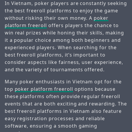
In Vietnam, poker players are constantly seeking
the best freeroll platforms to enjoy the game
without risking their own money. A
poker
platform freeroll
offers players the chance to
win real prizes while honing their skills, making
it a popular choice among both beginners and
experienced players. When searching for the
best freeroll platforms, it’s important to
consider aspects like fairness, user experience,
and the variety of tournaments offered.
Many poker enthusiasts in Vietnam opt for the
top
poker platform freeroll
options because
these platforms often provide regular freeroll
events that are both exciting and rewarding. The
best freeroll platforms in Vietnam also feature
easy registration processes and reliable
software, ensuring a smooth gaming