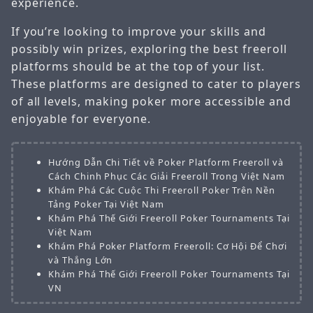
experience.
If you’re looking to improve your skills and
possibly win prizes, exploring the best freeroll
platforms should be at the top of your list.
These platforms are designed to cater to players
of all levels, making poker more accessible and
enjoyable for everyone.
Hướng Dẫn Chi Tiết về Poker Platform Freeroll và
Cách Chinh Phục Các Giải Freeroll Trong Việt Nam
Khám Phá Các Cuộc Thi Freeroll Poker Trên Nền
Tảng Poker Tại Việt Nam
Khám Phá Thế Giới Freeroll Poker Tournaments Tại
Việt Nam
Khám Phá Poker Platform Freeroll: Cơ Hội Để Chơi
và Thắng Lớn
Khám Phá Thế Giới Freeroll Poker Tournaments Tại
VN