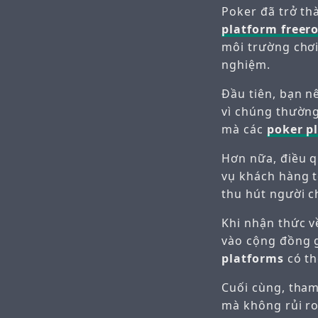
Poker đã trở th
platform freero
môi trường chơi
nghiệm.
Đầu tiên, bạn n
vì chúng thường
mà các
poker pl
Hơn nữa, điều 
vụ khách hàng t
thu hút người ch
Khi nhận thức v
vào cộng đồng g
platforms
có th
Cuối cùng, tham 
mà không rủi ro