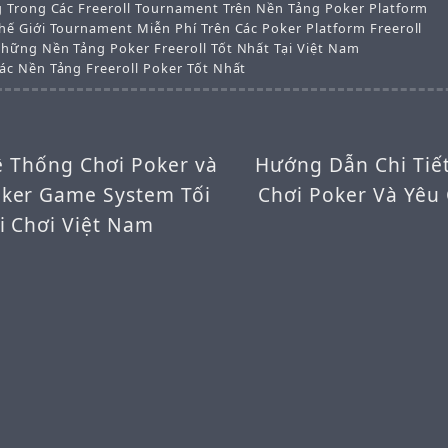
 Trong Các Freeroll Tournament Trên Nền Tảng Poker Platform
ế Giới Tournament Miễn Phí Trên Các Poker Platform Freeroll
ững Nền Tảng Poker Freeroll Tốt Nhất Tại Việt Nam
c Nền Tảng Freeroll Poker Tốt Nhất
ệ Thống Chơi Poker và
Hướng Dẫn Chi Tiế
ker Game System Tối
Chơi Poker Và Yêu 
 Chơi Việt Nam