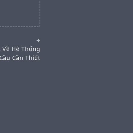
t Về Hệ Thống
Cầu Cần Thiết