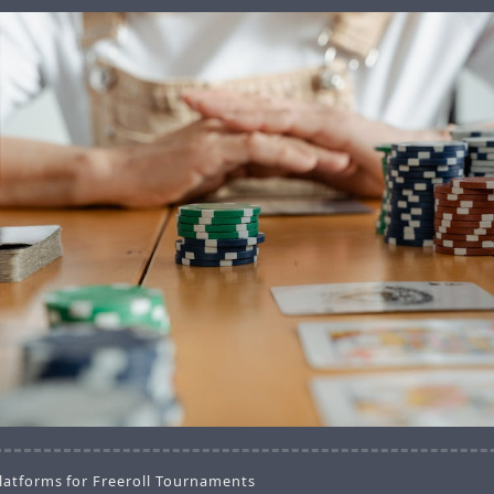
latforms for Freeroll Tournaments