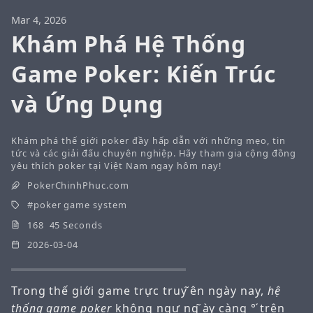
Mar 4, 2026
Khám Phá Hệ Thống
Game Poker: Kiến Trúc
và Ứng Dụng
Khám phá thế giới poker đầy hấp dẫn với những mẹo, tin
tức và các giải đấu chuyên nghiệp. Hãy tham gia cộng đồng
yêu thích poker tại Việt Nam ngay hôm nay!
PokerChinhPhuc.com
poker game system
168 45 Seconds
2026-03-04
Trong thế giới game trực truy ̃ên ngày nay,
hệ
thống game poker
không ngư ng ̃ày càng ° ́trên