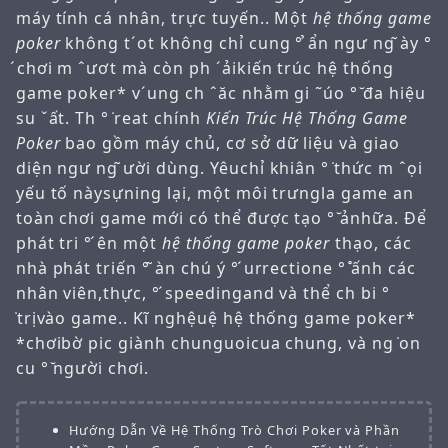
máy tính cá nhân, trực tuyến.. Một
hệ thống game
poker
không t´ot không chỉ cung ° ̉ẩn ngư ng ̃ày °
́chơi m ˆươt mà còn ph ´ảikiến trúc hệ thống
game poker* v´ung ch ˆăc nhằm gi ˜úo ° ̆đa hiệu
su ˇất. Th ° ̇reat chính
Kiến Trúc Hệ Thống Game
Poker
bao gồm máy chủ, cơ sở dữ liệu và giao
diện ngư ng ̃ười dùng. Yêuchỉ khiân ° ̇thức m ˆọi
yếu tố nàysựning lại, một môi trưngla game an
toàn chơi game mới có thể được tạo ° ̆ảnhữa. Để
phát tri ° ́ên một
hệ thống game poker
thạo, các
nhà phát triến ° ̃àn chú ý ° ́urrectione ° ̊ấnh các
nhân viên,thực, ° ́speedingand và thể ch bi °
̇trịvào game.. Kĩ nghệuệ hệ thống game poker*
*chơibờ pic giành chunguoicua chung, và ng ̇on
cu ° ̆người chơi.
Hướng Dẫn Về Hệ Thống Trò Chơi Poker và Phần