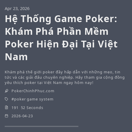
Apr 23, 2026
Hệ Thống Game Poker:
Khám Phá Phần Mềm
Poker Hiện Đại Tại Việt
Nam
Khám phá thế giới poker đầy hấp dẫn với những mẹo, tin
tức và các giải đấu chuyên nghiệp. Hãy tham gia cộng đồng
yêu thích poker tại Việt Nam ngay hôm nay!
PokerChinhPhuc.com
poker game system
191 52 Seconds
2026-04-23