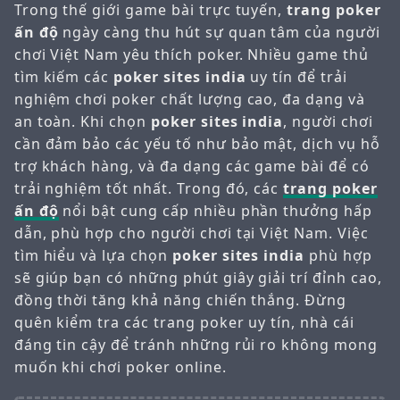
Trong thế giới game bài trực tuyến,
trang poker
ấn độ
ngày càng thu hút sự quan tâm của người
chơi Việt Nam yêu thích poker. Nhiều game thủ
tìm kiếm các
poker sites india
uy tín để trải
nghiệm chơi poker chất lượng cao, đa dạng và
an toàn. Khi chọn
poker sites india
, người chơi
cần đảm bảo các yếu tố như bảo mật, dịch vụ hỗ
trợ khách hàng, và đa dạng các game bài để có
trải nghiệm tốt nhất. Trong đó, các
trang poker
ấn độ
nổi bật cung cấp nhiều phần thưởng hấp
dẫn, phù hợp cho người chơi tại Việt Nam. Việc
tìm hiểu và lựa chọn
poker sites india
phù hợp
sẽ giúp bạn có những phút giây giải trí đỉnh cao,
đồng thời tăng khả năng chiến thắng. Đừng
quên kiểm tra các trang poker uy tín, nhà cái
đáng tin cậy để tránh những rủi ro không mong
muốn khi chơi poker online.