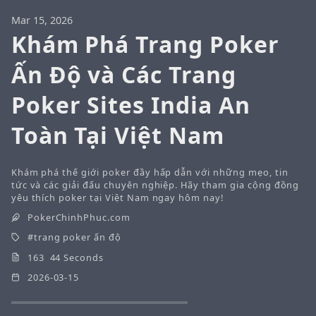
Mar 15, 2026
Khám Phá Trang Poker
Ấn Độ và Các Trang
Poker Sites India An
Toàn Tại Việt Nam
Khám phá thế giới poker đầy hấp dẫn với những mẹo, tin
tức và các giải đấu chuyên nghiệp. Hãy tham gia cộng đồng
yêu thích poker tại Việt Nam ngay hôm nay!
PokerChinhPhuc.com
trang poker ấn độ
163 44 Seconds
2026-03-15