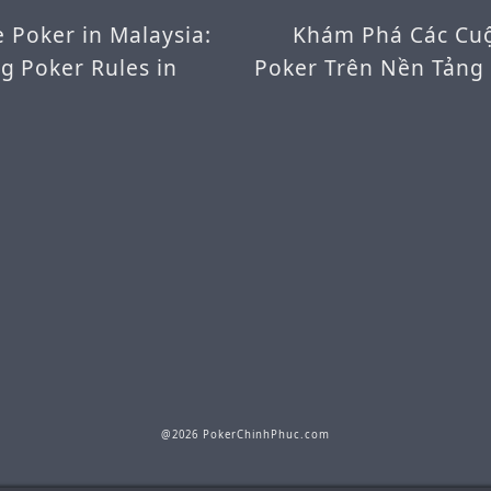
e Poker in Malaysia:
Khám Phá Các Cuộc
g Poker Rules in
Poker Trên Nền Tảng 
@2026 PokerChinhPhuc.com