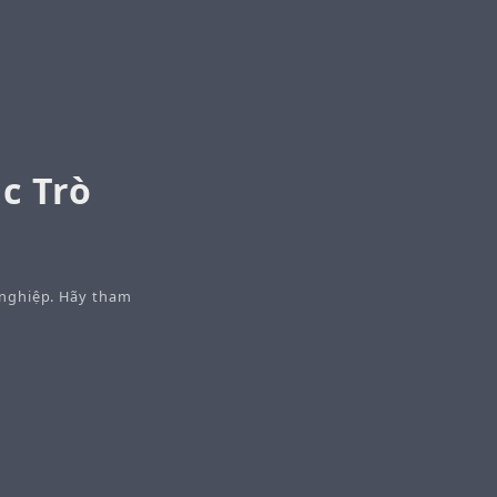
c Trò
 nghiệp. Hãy tham