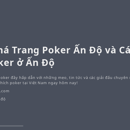
á Trang Poker Ấn Độ và Cá
ker ở Ấn Độ
poker đầy hấp dẫn với những mẹo, tin tức và các giải đấu chuyên
thích poker tại Việt Nam ngay hôm nay!
c.com
 độ