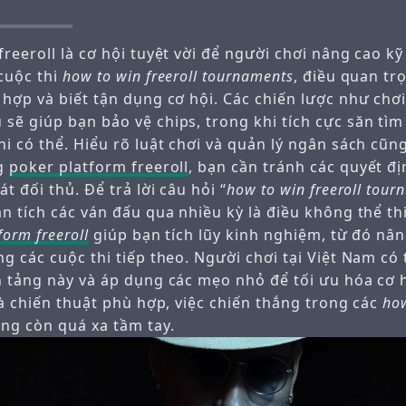
reeroll là cơ hội tuyệt vời để người chơi nâng cao k
cuộc thi
how to win freeroll tournaments
, điều quan tr
 hợp và biết tận dụng cơ hội. Các chiến lược như chơi
sẽ giúp bạn bảo vệ chips, trong khi tích cực săn tìm
i có thể. Hiểu rõ luật chơi và quản lý ngân sách cũn
ng
poker platform freeroll
, bạn cần tránh các quyết đị
t đối thủ. Để trả lời câu hỏi “
how to win freeroll tour
ân tích các ván đấu qua nhiều kỳ là điều không thể th
form freeroll
giúp bạn tích lũy kinh nghiệm, từ đó nâ
ng các cuộc thi tiếp theo. Người chơi tại Việt Nam có
n tảng này và áp dụng các mẹo nhỏ để tối ưu hóa cơ h
và chiến thuật phù hợp, việc chiến thắng trong các
how
ng còn quá xa tầm tay.