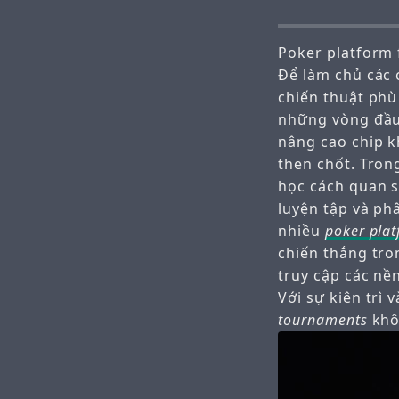
Poker platform f
Để làm chủ các 
chiến thuật phù
những vòng đầu 
nâng cao chip kh
then chốt. Tro
học cách quan sá
luyện tập và ph
nhiều
poker plat
chiến thắng tro
truy cập các nề
Với sự kiên trì 
tournaments
khô