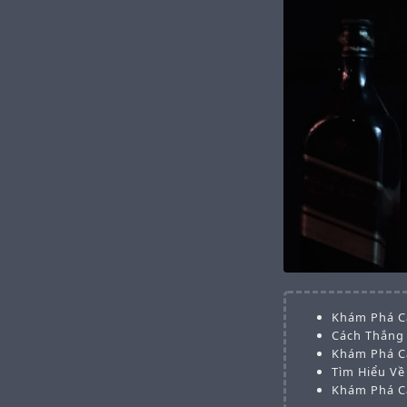
Khám Phá Cá
Cách Thắng 
Khám Phá Cá
Tìm Hiểu Về
Khám Phá Cá