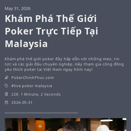
May 31, 2026
Khám Phá Thế Giới
Poker Trực Tiếp Tại
Malaysia
Khám phá thế giới poker đầy hấp dẫn với những mẹo, tin
tức và các giải đấu chuyên nghiệp. Hãy tham gia cộng đồng
yêu thích poker tại Việt Nam ngay hôm nay!
PokerChinhPhuc.com
live poker malaysia
228 1 Minute, 2 Seconds
2026-05-31