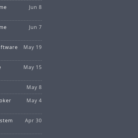
ame
Jun 8
ame
Jun 7
oftware
May 19
e
May 15
May 8
oker
May 4
ystem
Apr 30