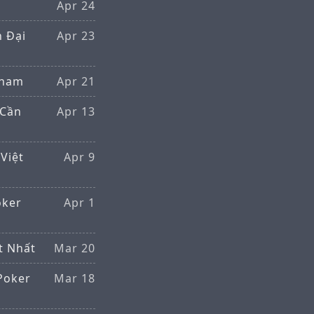
Apr 24
 Đại
Apr 23
tnam
Apr 21
 Cần
Apr 13
Việt
Apr 9
oker
Apr 1
t Nhất
Mar 20
Poker
Mar 18