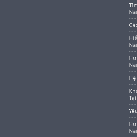
Tì
Na
Cá
Hi
Na
Hướ
Na
Hệ
Kh
Tạ
Yê
Hướ
Na