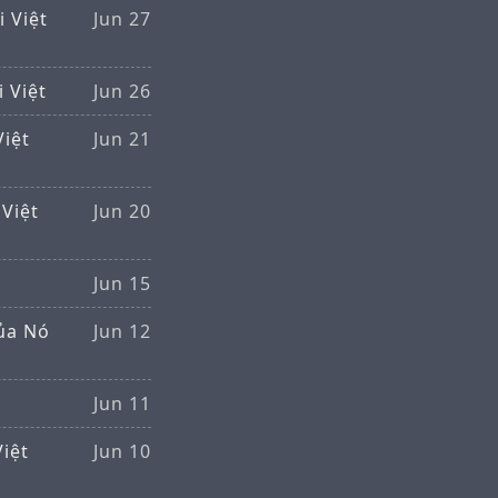
 Việt
Jun 27
 Việt
Jun 26
iệt
Jun 21
 Việt
Jun 20
Jun 15
ủa Nó
Jun 12
m
Jun 11
iệt
Jun 10