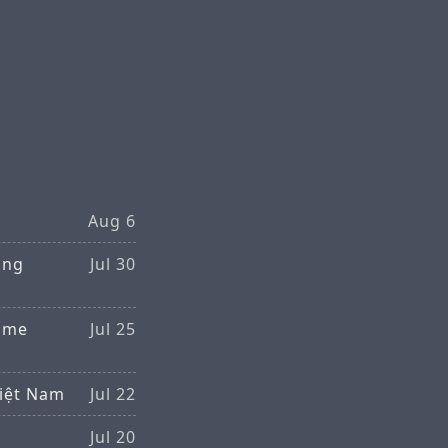
Aug 6
ống
Jul 30
ame
Jul 25
Việt Nam
Jul 22
Jul 20