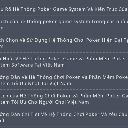
ểu Rõ Hệ Thống Poker Game System Và Kiến Trúc Của
i ích của hệ thống poker game system trong các nhà c
m
ch Chọn Và Sử Dụng Hệ Thống Chơi Poker Hiện Đại Tạ
m
m Hiểu Về Hệ Thống Poker Game và Phần Mềm Poke
stem Software Tại Việt Nam
ớng Dẫn Về Hệ Thống Chơi Poker Và Phần Mềm Pok
stem Tối Ưu Nhất Tại Việt Nam
i Ích của Hệ Thống Chơi Poker và Phần Mềm Poker G
stem Tối Ưu Cho Người Chơi Việt Nam
ớng Dẫn Chi Tiết Về Hệ Thống Chơi Poker Và Yêu Cầu
ết