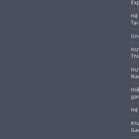
Ex
Hệ
Tạ
Un
Hư
Th
Hư
Na
Hi
ga
Hệ
Kh
Ga