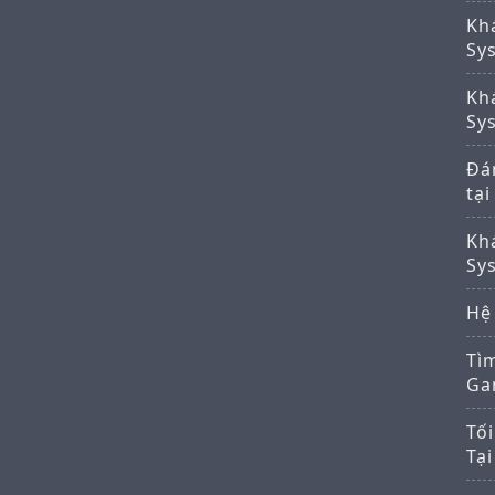
Kh
Sy
Kh
Sy
Đá
tại
Kh
Sy
Hệ
Tì
Ga
Tố
Tạ