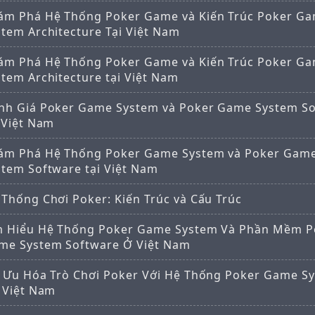
ám Phá Hệ Thống Poker Game và Kiến Trúc Poker G
stem Architecture Tại Việt Nam
ám Phá Hệ Thống Poker Game và Kiến Trúc Poker G
stem Architecture tại Việt Nam
nh Giá Poker Game System và Poker Game System S
 Việt Nam
ám Phá Hệ Thống Poker Game System và Poker Gam
stem Software tại Việt Nam
 Thống Chơi Poker: Kiến Trúc và Cấu Trúc
m Hiểu Hệ Thống Poker Game System Và Phần Mềm P
me System Software Ở Việt Nam
i Ưu Hóa Trò Chơi Poker Với Hệ Thống Poker Game S
i Việt Nam